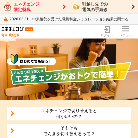
エネチェンジ
引越し先での
限定特典
電気の手続き
2026.03.31
中東情勢を受けた電気料金シミュレーション結果に関するご案内
電力・ガス比較サイト エネチェンジ
ログイン
メニュー
エネチェンジで切り替えると
何がいいの？
そもそも
でんきを切り替えるって？