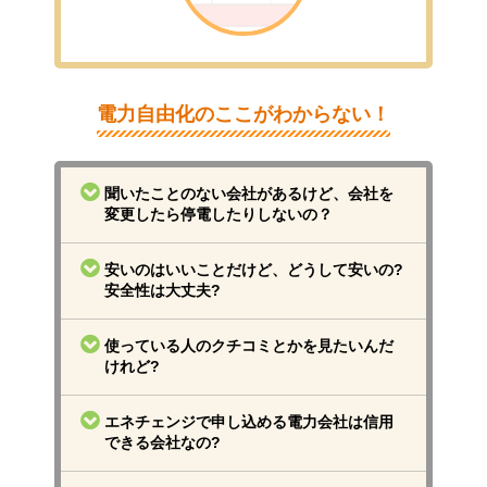
電力自由化のここがわからない！
聞いたことのない会社があるけど、会社を
変更したら停電したりしないの？
特定の電力会社だけが停電することは、電気をお
届けする仕組み上、起こりえません。全体の安定
安いのはいいことだけど、どうして安いの?
が損なわれた時、電線や鉄塔などが破損して、送
安全性は大丈夫?
電機能が失われた時、工事等の都合などの場合、
いずれの場合もご契約の電力会社を問わず、地域
新しく参入した電力会社は、電気の調達方法や経
全体が停電します。
営の工夫、本業のサービスと電気の組み合わせに
使っている人のクチコミとかを見たいんだ
また、電力の安定は従来通りに地域の送電会社と
よる割引幅の拡大などの様々な努力によって、み
けれど?
公的機関（電力広域的運営推進機関）が管理する
なさまに割安な電気をお届けしています。また、
ため、電力自由化が理由で停電が起こりやすくな
電線や電柱といった送電網を保守管理するのは従
エネチェンジでは、電力会社の切り替えを行った
ることはありません。
来通りに地域の送電会社ですので、新しい電力会
方の感想・クチコミを掲載しています。
エネチェンジで申し込める電力会社は信用
「いちば
社に切り替えることで安全性に問題が生じること
んおトク」なでんきを探す
でシミュレーションし
できる会社なの?
はありません。
た後、詳細ページから確認することができます。
また、こちらの
電気料金プラン比較体験談
でも切
電気を消費者の皆様へ販売するためには、運営体