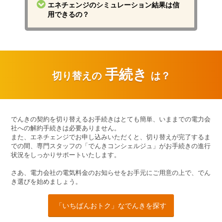
り替えた方へのインタビューを掲載しています。
制やる供給能力等に関して経済産業省の審査を受
エネチェンジのシミュレーション結果は信
け、小売電気事業者として登録する必要がありま
用できるの？
す。エネチェンジで申し込める電力会社はすべて
この審査を通過しています。
エネチェンジでは、郵便番号から特定される地域
の気象情報（10km単位）と、日本各地で収集して
いる電気使用の実データをもとに、全国約数万箇
所以上での異なる電力消費シミュレーションを実
現しています。
手続き
切り替えの
は？
でんきの契約を切り替えるお手続きはとても簡単、いままでの電力会
社への解約手続きは必要ありません。
また、エネチェンジでお申し込みいただくと、切り替えが完了するま
での間、専門スタッフの「でんきコンシェルジュ」がお手続きの進行
状況をしっかりサポートいたします。
さあ、電力会社の電気料金のお知らせをお手元にご用意の上で、でん
き選びを始めましょう。
「いちばんおトク」なでんきを探す