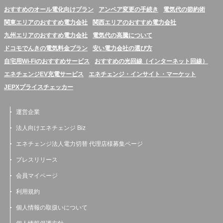
おすすめのオール電化向けプラン
アンペア変更の手続き
電気代の節約術
関東エリアのおすすめ電力会社
関西エリアのおすすめ電力会社
九州エリアのおすすめ電力会社
電気代の高騰について
ドコモでんきの電気料金プラン
安い電力会社の選び方
自宅用Wi-Fiのおすすめサービス
おすすめの光回線（インターネット回線）
エネチェンジEV充電サービス
エネチェンジ・インサイト・マーケット
JEPXプライスチェッカー
運営企業
法人向けエネチェンジ Biz
エネチェンジ法人電力切替 代理店様募集ページ
プレスリリース
会員マイページ
利用規約
個人情報の取扱いについて