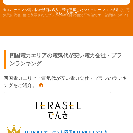
※エネチェンジ電力比較診断の3人世帯を選択したシミュレーション結果で、電
さらに表示
気代節約額1位に表示されたプランの年間節約額の平均値です。節約額はギフト
カードなどの特典金額も含まれています（シミュレーション期間／2026年4月1
日～2026年6月30日）
旧一般電気事業者の自由料金プランから切り替えた場合の節約額をシミュレー
ションします。別のプランをご利用の場合は「お使いの新電力と比較する」よ
り、電力会社をお選びください。 （比較対象の電気料金プランについて）(計測
期間/2023年9月～2024年8月)
四国電力エリアの電気代が安い電力会社・プラ
ンランキング
四国電力エリアで電気代が安い電力会社・プランのランキ
ングをご紹介。
TERASELマーケット四国A
TERASELでんき