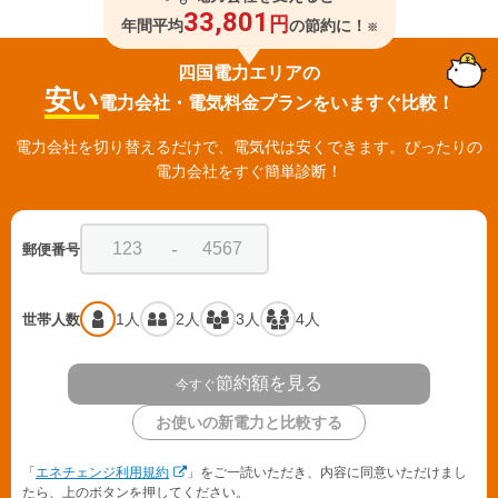
33,801
円
年間平均
の節約に！
※
四国電力エリアの
安い
電力会社・電気料金プランをいますぐ比較！
電力会社を切り替えるだけで、電気代は安くできます。ぴったりの
電力会社をすぐ簡単診断！
-
郵便番号
1人
2人
3人
4人
世帯人数
節約額を見る
今すぐ
お使いの新電力と比較する
「
エネチェンジ利用規約
」をご一読いただき、内容に同意いただけまし
たら、上のボタンを押してください。