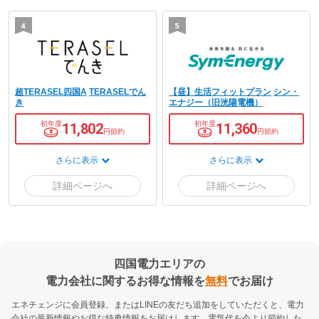
超TERASEL四国A
TERASELでん
【昼】生活フィットプラン
シン・
き
エナジー（旧洸陽電機）
初年度
初年度
11,802
11,360
円節約
円節約
さらに表示
さらに表示
四国電力エリアの
電力会社に関するお得な情報を
無料
でお届け
エネチェンジに会員登録、またはLINEの友だち追加をしていただくと、電力
会社の最新情報やお得な特典情報をお届けします。電気代を今より節約した